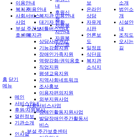
이용안내
보
소개
내
복지관
이용안내
온라인
법인소
후원신
사회서비스
복지관 이용안내
상담
개
청
사업
대기자 현황
자유게
시설안
자원봉
부설 주간보
셔틀버스안내
시판
내
사안내
호센터
복지관
언론보
조직도
자원봉
상담사례관리
도
오시는
사신청
기능강화지원
일정표
길
장애인가족지원
식단표
역량강화/권익옹호
복지관
직업지원
소식지
평생교육지원
홈
닫기
지역사회네트워크
메뉴
조사홍보
이용자편의지원
메인
외부지원사업
서비스안내
사회서비스사업
후원/자원봉사
장애인활동지원사업
열린정보
발달장애인주간활동서
기관소개
비스
부설 주간보호센터
인사말