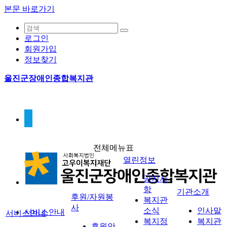
본문 바로가기
로그인
회원가입
정보찾기
울진군장애인종합복지관
전체메뉴표
열린정보
공지사
항
기관소개
후원/자원봉
복지관
사
소식
인사말
서비스안내
서비스안내
복지정
복지관
후원안