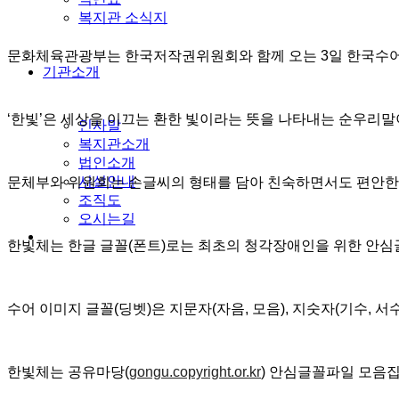
복지관 소식지
문화체육관광부는 한국저작권위원회와 함께 오는 3일 한국수어의
기관소개
‘한빛’은 세상을 이끄는 환한 빛이라는 뜻을 나타내는 순우리말
인사말
복지관소개
법인소개
시설안내
문체부와 위원회는 손글씨의 형태를 담아 친숙하면서도 편안한 인
조직도
오시는길
한빛체는 한글 글꼴(폰트)로는 최초의 청각장애인을 위한 안심글꼴
수어 이미지 글꼴(딩벳)은 지문자(자음, 모음), 지숫자(기수, 서
한빛체는 공유마당(
gongu.copyright.or.kr
) 안심글꼴파일 모음집