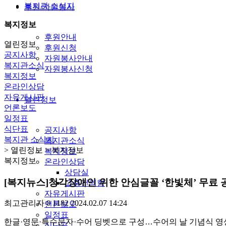
복지관 소식지
후원/자원봉사
복지정보
후원안내
열린정보
후원신청
공지사항
자원봉사안내
복지관소식
자원봉사신청
복지정보
온라인상담
자유게시판
열린정보
언론보도
일정표
식단표
공지사항
복지관 소식지
복지관소식
> 열린정보 > 복지정보
복지정보
복지정보
온라인상담
상담실
[복지뉴스]청각장애인 위한 안심글꼴 ‘한빛체’ 무료
고충건의함
자유게시판
최고관리자
0
1182
2024.02.07 14:24
언론보도
일정표
한글·영문·특수문자·수어 딩벳으로 구성…수어의 날 기념식 영
식단표