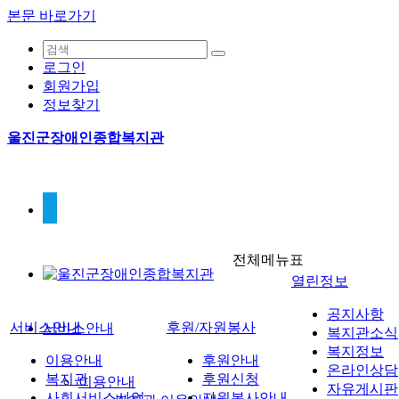
본문 바로가기
로그인
회원가입
정보찾기
울진군장애인종합복지관
전체메뉴표
열린정보
공지사항
서비스안내
후원/자원봉사
서비스안내
복지관소식
복지정보
이용안내
후원안내
온라인상담
복지관
후원신청
이용안내
자유게시판
사회서비스사업
자원봉사안내