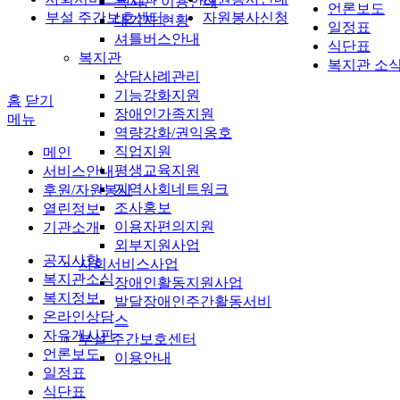
복지관 이용안내
언론보도
부설 주간보호센터
자원봉사신청
대기자 현황
일정표
셔틀버스안내
식단표
복지관
복지관 소
상담사례관리
기능강화지원
홈
닫기
장애인가족지원
메뉴
역량강화/권익옹호
직업지원
메인
평생교육지원
서비스안내
지역사회네트워크
후원/자원봉사
조사홍보
열린정보
이용자편의지원
기관소개
외부지원사업
공지사항
사회서비스사업
복지관소식
장애인활동지원사업
복지정보
발달장애인주간활동서비
온라인상담
스
자유게시판
부설 주간보호센터
언론보도
이용안내
일정표
식단표