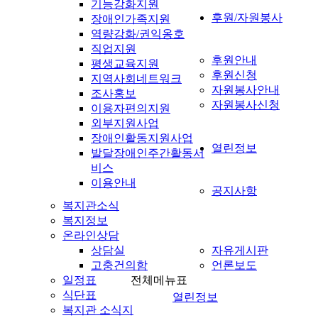
기능강화지원
후원/자원봉사
장애인가족지원
역량강화/권익옹호
직업지원
후원안내
평생교육지원
후원신청
지역사회네트워크
자원봉사안내
조사홍보
자원봉사신청
이용자편의지원
외부지원사업
장애인활동지원사업
열린정보
발달장애인주간활동서
비스
이용안내
공지사항
복지관소식
복지정보
온라인상담
상담실
자유게시판
고충건의함
언론보도
일정표
전체메뉴표
식단표
열린정보
복지관 소식지