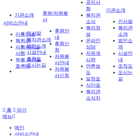
공지사
항
기관소개
후원/자원봉
기관소개
복지관
사
소식
인사말
서비스안내
복지정
복지관
후원안
인사말
이용안내
보
소개
내
복지관소개
복지관
온라인
법인소
후원신
법인소개
사회서비스
상담
개
청
시설안내
사업
자유게
시설안
자원봉
조직도
부설 주간보
시판
내
사안내
오시는길
호센터
언론보
조직도
자원봉
도
오시는
사신청
일정표
길
식단표
복지관
소식지
홈
닫기
메뉴
메인
서비스안내