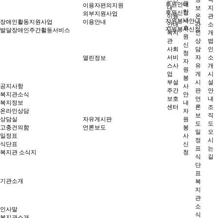
원
후원안내
이용자편의지원
내
보
지
안
후원신청
외부지원사업
이용
온
관
내
자원봉사안내
장애인활동지원사업
이용안내
안내
라
소
후
자원봉사신청
발달장애인주간활동서비스
복지
인
개
원
관
상
법
신
사회
담
인
청
서비
자
소
열린정보
자
스사
유
개
원
업
게
시
봉
부설
시
설
공지사항
사
주간
판
안
복지관소식
안
보호
언
내
복지정보
내
센터
론
조
온라인상담
자
보
직
상담실
자유게시판
원
도
도
고충건의함
언론보도
봉
일
오
일정표
사
정
시
식단표
신
표
는
복지관 소식지
청
식
길
단
표
기관소개
복
지
관
소
인사말
식
복지관소개