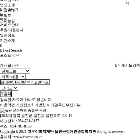
지
법인소개
홈
닫기
시설안내
조직도
메인
오시는길
서비스안내
후원/자원봉사
열린정보
기관소개
Post Search
포스트 검색
게시물검색
> 게시물검색
검색
검색된 자료가 하나도 없습니다.
이용약관
개인정보처리방침
이메일무단수집거부
[36326] 경북 울진군 울진읍 울진북로 496-12
대표전화 : 054-781-8157
팩스 : 054-781-8158
Copyright
2021
고우이복지재단 울진군장애인종합복지관
All rights reserved.
홈제작 :
www.fivetop.co.kr