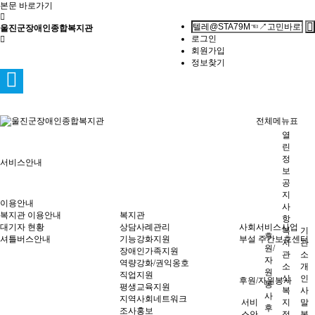
본문 바로가기
울진군장애인종합복지관
로그인
회원가입
정보찾기
전체메뉴표
열
린
정
서비스안내
보
공
지
이용안내
사
복지관 이용안내
복지관
항
대기자 현황
상담사례관리
사회서비스사업
복
기
후
셔틀버스안내
기능강화지원
부설 주간보호센터
지
관
원/
장애인가족지원
관
소
자
역량강화/권익옹호
소
개
원
직업지원
식
인
후원/자원봉사
봉
평생교육지원
복
사
사
지역사회네트워크
서비
지
말
후
조사홍보
스안
정
복