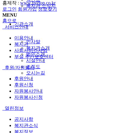
홈제작 :
www.fivetop.co.kr
복지관 소식지
로그인
회원가입
정보찾기
MENU
홈으로
기관소개
서비스안내
이용안내
인사말
복지관
복지관소개
사회서비스사업
법인소개
부설 주간보호센터
시설안내
조직도
후원/자원봉사
오시는길
후원안내
후원신청
자원봉사안내
자원봉사신청
열린정보
공지사항
복지관소식
복지정보