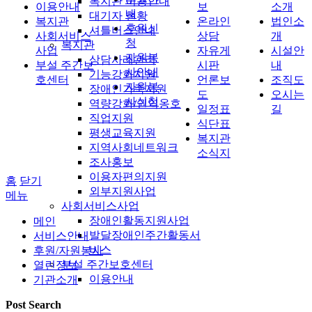
복지관 이용안내
이용안내
보
소개
내
대기자 현황
복지관
온라인
법인소
후원신
셔틀버스안내
사회서비스
상담
개
청
복지관
사업
자유게
시설안
자원봉
상담사례관리
부설 주간보
시판
내
사안내
기능강화지원
호센터
언론보
조직도
자원봉
장애인가족지원
도
오시는
사신청
역량강화/권익옹호
일정표
길
직업지원
식단표
평생교육지원
복지관
지역사회네트워크
소식지
조사홍보
이용자편의지원
홈
닫기
외부지원사업
메뉴
사회서비스사업
장애인활동지원사업
메인
발달장애인주간활동서
서비스안내
비스
후원/자원봉사
부설 주간보호센터
열린정보
이용안내
기관소개
Post Search