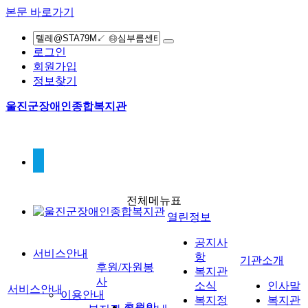
본문 바로가기
로그인
회원가입
정보찾기
울진군장애인종합복지관
전체메뉴표
열린정보
공지사
서비스안내
항
기관소개
후원/자원봉
복지관
사
소식
인사말
서비스안내
이용안내
복지정
복지관
후원안