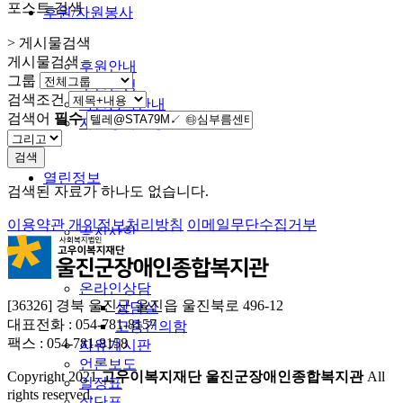
포스트 검색
후원/자원봉사
> 게시물검색
게시물검색
후원안내
그룹
후원신청
검색조건
자원봉사안내
검색어
필수
자원봉사신청
검색
열린정보
검색된 자료가 하나도 없습니다.
이용약관
개인정보처리방침
이메일무단수집거부
공지사항
복지관소식
복지정보
온라인상담
[36326] 경북 울진군 울진읍 울진북로 496-12
상담실
대표전화 : 054-781-8157
고충건의함
팩스 : 054-781-8158
자유게시판
언론보도
Copyright
2021
고우이복지재단 울진군장애인종합복지관
All
일정표
rights reserved.
식단표