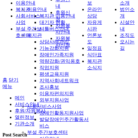
이용안내
보
소개
내
복지관
이용안내
온라인
법인소
후원신
사회서비스
복지관 이용안내
상담
개
청
사업
대기자 현황
자유게
시설안
자원봉
부설 주간보
셔틀버스안내
시판
내
사안내
호센터
복지관
언론보
조직도
자원봉
상담사례관리
도
오시는
사신청
기능강화지원
일정표
길
장애인가족지원
식단표
역량강화/권익옹호
복지관
직업지원
소식지
평생교육지원
홈
닫기
지역사회네트워크
메뉴
조사홍보
이용자편의지원
메인
외부지원사업
서비스안내
사회서비스사업
후원/자원봉사
장애인활동지원사업
열린정보
발달장애인주간활동서
기관소개
비스
부설 주간보호센터
Post Search