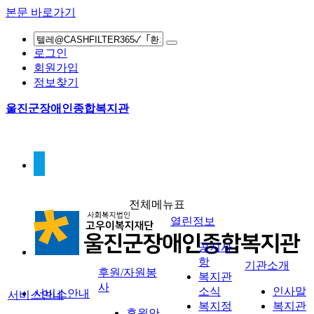
본문 바로가기
로그인
회원가입
정보찾기
울진군장애인종합복지관
전체메뉴표
열린정보
공지사
항
기관소개
후원/자원봉
복지관
사
소식
인사말
서비스안내
서비스안내
복지정
복지관
후원안