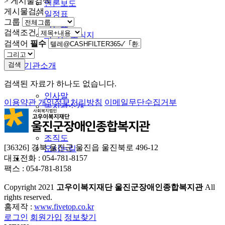
> 게시물검색
언론보도
게시물검색
일정표
그룹
식단표
검색조건
복지관 소식지
검색어
필수
검색
기관소개
검색된 자료가 하나도 없습니다.
인사말
이용약관
개인정보처리방침
이메일무단수집거부
복지관소개
법인소개
시설안내
조직도
[36326] 경북 울진군 울진읍 울진북로 496-12
오시는길
대표전화 : 054-781-8157
팩스 : 054-781-8158
Copyright
2021
고우이복지재단 울진군장애인종합복지관
All
rights reserved.
홈제작 :
www.fivetop.co.kr
로그인
회원가입
정보찾기