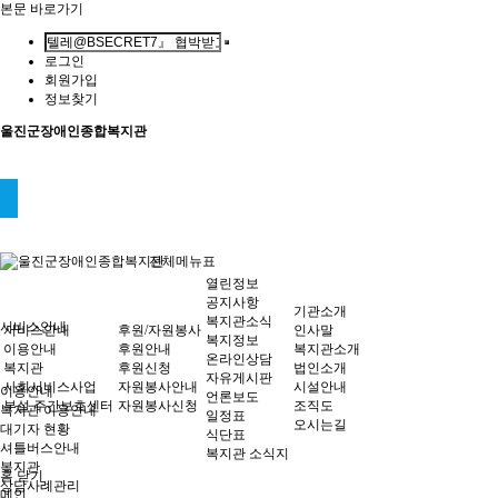
본문 바로가기
로그인
회원가입
정보찾기
울진군장애인종합복지관
전체메뉴표
열린정보
공지사항
기관소개
복지관소식
서비스안내
서비스안내
후원/자원봉사
인사말
복지정보
이용안내
후원안내
복지관소개
온라인상담
복지관
후원신청
법인소개
자유게시판
사회서비스사업
자원봉사안내
시설안내
이용안내
언론보도
부설 주간보호센터
자원봉사신청
조직도
복지관 이용안내
일정표
오시는길
대기자 현황
식단표
셔틀버스안내
복지관 소식지
복지관
홈
닫기
상담사례관리
메인