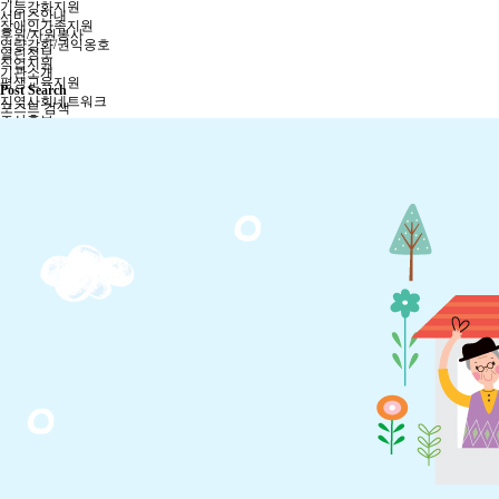
기능강화지원
서비스안내
장애인가족지원
후원/자원봉사
역량강화/권익옹호
열린정보
직업지원
기관소개
평생교육지원
Post Search
지역사회네트워크
포스트 검색
조사홍보
이용자편의지원
외부지원사업
사회서비스사업
장애인활동지원사업
발달장애인주간활동서비스
부설 주간보호센터
이용안내
후원/자원봉사
후원안내
후원신청
자원봉사안내
자원봉사신청