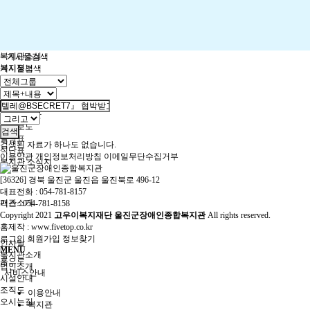
열린정보
공지사항
복지관소식
> 게시물검색
복지정보
게시물검색
온라인상담
상담실
고충건의함
자유게시판
언론보도
검색
일정표
검색된 자료가 하나도 없습니다.
식단표
이용약관
개인정보처리방침
이메일무단수집거부
복지관 소식지
[36326] 경북 울진군 울진읍 울진북로 496-12
대표전화 : 054-781-8157
기관소개
팩스 : 054-781-8158
Copyright
2021
고우이복지재단 울진군장애인종합복지관
All rights reserved.
홈제작 :
www.fivetop.co.kr
로그인
회원가입
정보찾기
인사말
MENU
복지관소개
홈으로
법인소개
서비스안내
시설안내
조직도
이용안내
오시는길
복지관