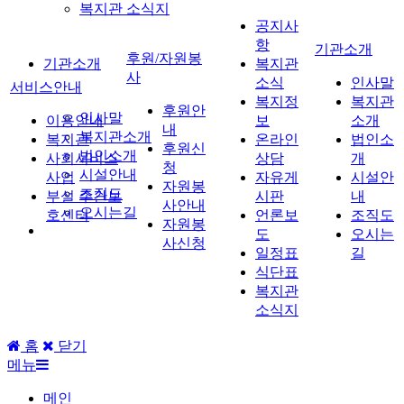
복지관 소식지
공지사
항
기관소개
후원/자원봉
기관소개
복지관
사
소식
인사말
서비스안내
복지정
복지관
후원안
인사말
이용안내
보
소개
내
복지관소개
복지관
온라인
법인소
후원신
법인소개
사회서비스
상담
개
청
시설안내
사업
자유게
시설안
자원봉
조직도
부설 주간보
시판
내
사안내
오시는길
호센터
언론보
조직도
자원봉
도
오시는
사신청
일정표
길
식단표
복지관
소식지
홈
닫기
메뉴
메인