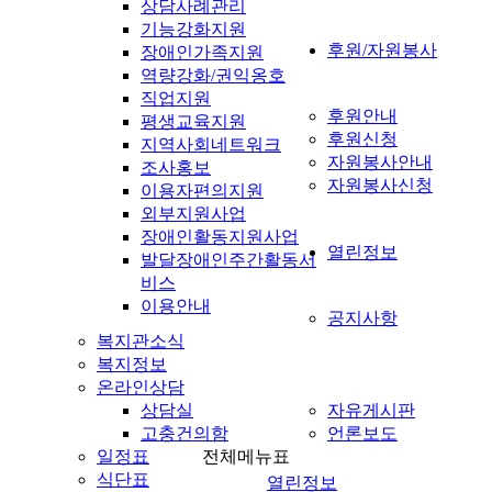
상담사례관리
기능강화지원
후원/자원봉사
장애인가족지원
역량강화/권익옹호
직업지원
후원안내
평생교육지원
후원신청
지역사회네트워크
자원봉사안내
조사홍보
자원봉사신청
이용자편의지원
외부지원사업
장애인활동지원사업
열린정보
발달장애인주간활동서
비스
이용안내
공지사항
복지관소식
복지정보
온라인상담
상담실
자유게시판
고충건의함
언론보도
일정표
전체메뉴표
식단표
열린정보