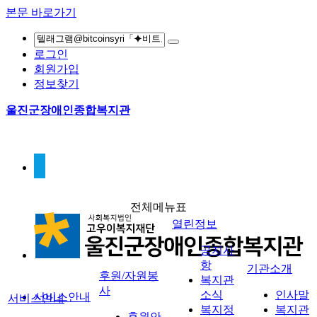
본문 바로가기
로그인
회원가입
정보찾기
울진군장애인종합복지관
전체메뉴표
열린정보
공지사
항
기관소개
후원/자원봉
복지관
사
소식
인사말
서비스안내
서비스안내
복지정
복지관
후원안