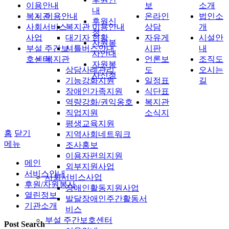
이용안내
보
소개
내
복지관
이용안내
온라인
법인소
후원신
사회서비스
복지관 이용안내
상담
개
청
사업
대기자 현황
자유게
시설안
자원봉
부설 주간보
셔틀버스안내
시판
내
사안내
호센터
복지관
언론보
조직도
자원봉
상담사례관리
도
오시는
사신청
기능강화지원
일정표
길
장애인가족지원
식단표
역량강화/권익옹호
복지관
직업지원
소식지
평생교육지원
홈
닫기
지역사회네트워크
메뉴
조사홍보
이용자편의지원
메인
외부지원사업
서비스안내
사회서비스사업
후원/자원봉사
장애인활동지원사업
열린정보
발달장애인주간활동서
기관소개
비스
부설 주간보호센터
Post Search