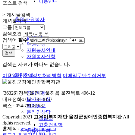
이용안내
포스트 검색
> 게시물검색
후원/자원봉사
게시물검색
그룹
검색조건
후원안내
검색어
필수
후원신청
자원봉사안내
검색
자원봉사신청
검색된 자료가 하나도 없습니다.
열린정보
이용약관
개인정보처리방침
이메일무단수집거부
공지사항
[36326] 경북 울진군 울진읍 울진북로 496-12
복지관소식
대표전화 : 054-781-8157
복지정보
팩스 : 054-781-8158
온라인상담
Copyright
2021
고우이복지재단 울진군장애인종합복지관
All
상담실
rights reserved.
고충건의함
홈제작 :
www.fivetop.co.kr
자유게시판
로그인
회원가입
정보찾기