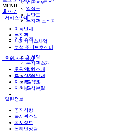
언론보도
MENU
일정표
홈으로
식단표
서비스안내
복지관 소식지
이용안내
복지관
기관소개
사회서비스사업
부설 주간보호센터
인사말
후원/자원봉사
복지관소개
법인소개
후원안내
시설안내
후원신청
조직도
자원봉사안내
오시는길
자원봉사신청
열린정보
공지사항
복지관소식
복지정보
온라인상담