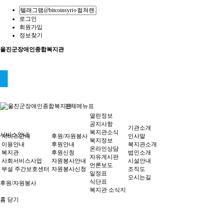
로그인
회원가입
정보찾기
울진군장애인종합복지관
전체메뉴표
열린정보
공지사항
기관소개
복지관소식
서비스안내
서비스안내
후원/자원봉사
인사말
복지정보
이용안내
후원안내
복지관소개
온라인상담
복지관
후원신청
법인소개
자유게시판
사회서비스사업
자원봉사안내
시설안내
언론보도
부설 주간보호센터
자원봉사신청
조직도
일정표
오시는길
식단표
후원/자원봉사
복지관 소식지
홈
닫기