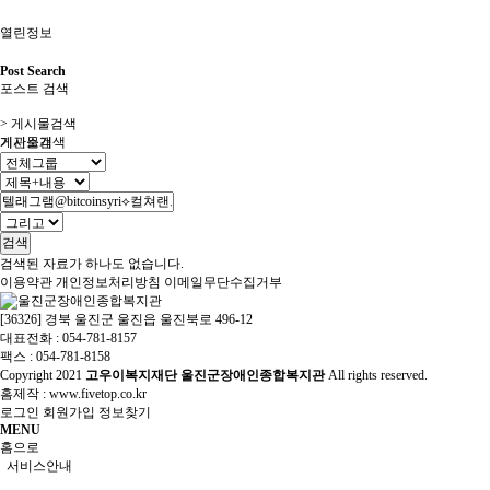
열린정보
Post Search
포스트 검색
> 게시물검색
기관소개
게시물검색
검색
검색된 자료가 하나도 없습니다.
이용약관
개인정보처리방침
이메일무단수집거부
[36326] 경북 울진군 울진읍 울진북로 496-12
대표전화 : 054-781-8157
팩스 : 054-781-8158
Copyright
2021
고우이복지재단 울진군장애인종합복지관
All rights reserved.
홈제작 :
www.fivetop.co.kr
로그인
회원가입
정보찾기
MENU
홈으로
서비스안내