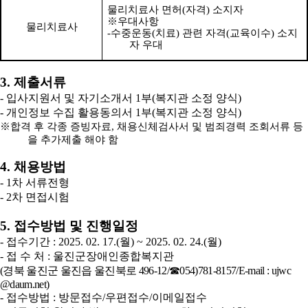
물리치료사 면허
(
자격
)
소지자
※
우대사항
물리치료사
-
수중운동
(
치료
)
관련 자격
(
교육이수
)
소지
자 우대
3.
제출서류
-
입사지원서 및 자기소개서
1
부
(
복지관 소정 양식
)
-
개인정보 수집 활용동의서
1
부
(
복지관 소정 양식
)
※
합격 후 각종 증빙자료
,
채용신체검사서 및 범죄경력 조회서류 등
을 추가제출 해야 함
4.
채용방법
- 1
차 서류전형
- 2
차 면접시험
5.
접수방법 및 진행일정
-
접수기간
: 2025. 02. 17.(
월
) ~ 2025. 02. 24.(
월
)
-
접 수 처
:
울진군장애인종합복지관
(
경북 울진군 울진읍 울진북로
496-12
/
☎
054)781-8157
/
E-mail : ujwc
@daum.net)
-
접수방법
:
방문접수
/
우편접수
/
이메일접수