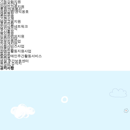
기능강화지원
서비스안내
장애인가족지원
후원/자원봉사
역량강화/권익옹호
열린정보
직업지원
기관소개
평생교육지원
공지사항
지역사회네트워크
복지관소식
조사홍보
복지정보
이용자편의지원
온라인상담
외부지원사업
자유게시판
사회서비스사업
언론보도
장애인활동지원사업
일정표
발달장애인주간활동서비스
식단표
부설 주간보호센터
복지관 소식지
이용안내
공지사항
후원/자원봉사
후원안내
후원신청
자원봉사안내
자원봉사신청