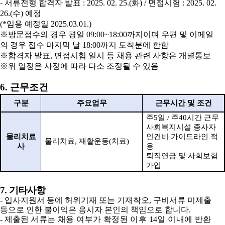
-
서류전형 합격자 발표
: 2025. 02. 25.(
화
) /
면접시험
: 2025. 02.
26.(
수
)
예정
(*
임용 예정일
2025.
03.
01.)
※
방문접수의 경우 평일
09:00~18:00
까지이며 우편 및 이메일
의 경우 접수 마지막 날
18:00
까지 도착분에 한함
※
합격자 발표
,
면접시험 일시 등 채용 관련 사항은 개별통보
※
위 일정은 사정에 따라 다소 조정될 수 있음
6.
근무조건
구분
주요업무
근무시간 및 조건
주
5
일
/
주
40
시간 근무
사회복지시설 종사자
물리치료
인건비 가이드라인 적
물리치료
,
재활운동
(
치료
)
사
용
퇴직연금 및 사회보험
가입
7.
기타사항
-
입사지원서 등에 허위기재 또는 기재착오
,
구비서류 미제출
등으로 인한 불이익은 응시자 본인의 책임으로 합니다
.
-
제출된
서류는 채용 여부가 확정된 이후
14
일 이내에 반환