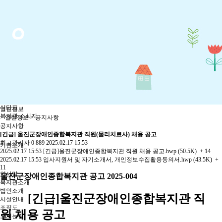
열린정보
공지사항
복지관소식
복지정보
온라인상담
상담실
고충건의함
자유게시판
언론보도
일정표
식단표
열린정보
복지관 소식지
> 열린정보 > 공지사항
공지사항
[긴급] 울진군장애인종합복지관 직원(물리치료사) 채용 공고
최고관리자
0
889
2025.02.17 15:53
기관소개
2025.02.17 15:53
[긴급]울진군장애인종합복지관 직원 채용 공고.hwp (50.5K)
+ 14
2025.02.17 15:53
입사지원서 및 자기소개서, 개인정보수집활용동의서.hwp (43.5K)
+
11
인사말
울진군장애인종합복지관 공고
2025-004
복지관소개
법인소개
[긴급]울진군장애인종합복지관 직
시설안내
조직도
원 채용 공고
오시는길