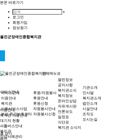
본문 바로가기
로그인
회원가입
정보찾기
울진군장애인종합복지관
전체메뉴표
열린정보
공지사항
기관소개
복지관소식
서비스안내
서비스안내
후원/자원봉사
인사말
복지정보
이용안내
후원안내
복지관소개
온라인상담
복지관
후원신청
법인소개
자유게시판
사회서비스사업
자원봉사안내
시설안내
이용안내
언론보도
부설 주간보호센터
자원봉사신청
조직도
복지관 이용안내
일정표
오시는길
대기자 현황
식단표
셔틀버스안내
복지관 소식지
복지관
홈
닫기
상담사례관리
메인