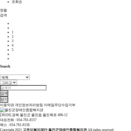
조회순
정렬
검색
1
2
3
4
5
Search
검색
닫기
이용약관
개인정보처리방침
이메일무단수집거부
[36326] 경북 울진군 울진읍 울진북로 496-12
대표전화 : 054-781-8157
팩스 : 054-781-8158
Copyright
2021
고우이복지재단 울진군장애인종합복지관
All rights reserved.