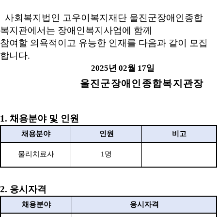
사회복지법인 고우이복지재단 울진군장애인종합
복지관에서는 장애인복지사업에 함께
참여할 의욕적이고 유능한 인재를 다음과 같이 모집
합니다
.
2025
년
02
월
17
일
울진군장애인종합복지관장
1.
채용분야 및 인원
채용분야
인원
비고
물리치료사
1
명
2.
응시자격
채용분야
응시자격